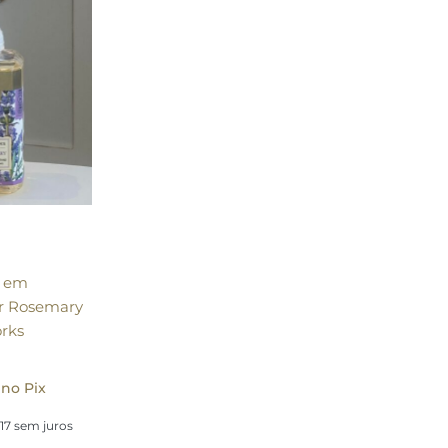
o em
r Rosemary
rks
no Pix
17
sem juros