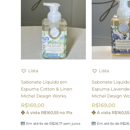
Lista
Lista
Sabonete Liquido em
Sabonete Liquid
Espuma Cotton & Linen
Espuma Lavende
Michel Design Works
Michel Design Wo
R$
169,00
R$
169,00
À vista
R$
160,55
no Pix
À vista
R$
160,55
Em até 6x de
R$
28,17
sem juros
Em até 6x de
R$
28,