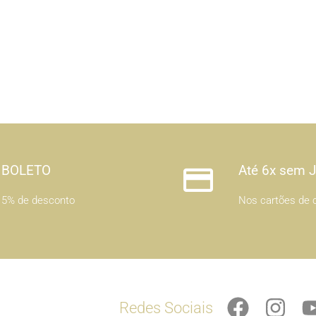
BOLETO
Até 6x sem 
5% de desconto
Nos cartões de c
F
I
Redes Sociais