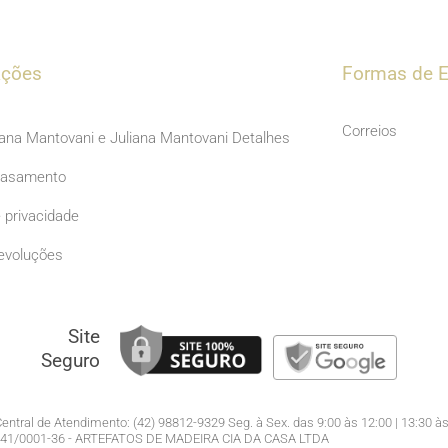
c
s
e
t
b
a
ações
Formas de E
o
g
o
r
Correios
iana Mantovani e Juliana Mantovani Detalhes
k
a
Casamento
m
e privacidade
evoluções
Site
Seguro
entral de Atendimento: (42) 98812-9329 Seg. à Sex. das 9:00 às 12:00 | 13:30 às
941/0001-36 - ARTEFATOS DE MADEIRA CIA DA CASA LTDA