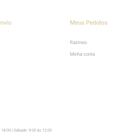
u
t
u
nvio
Meus Pedidos
b
e
Rastreio
Minha conta
 18:00.| Sábado: 9:00 às 12:00