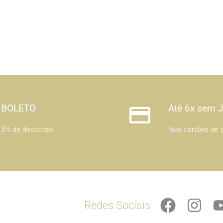
BOLETO
Até 6x sem 
5% de desconto
Nos cartões de c
F
I
Redes Sociais
a
n