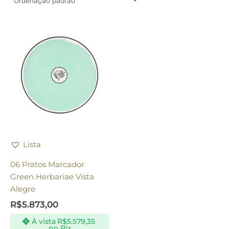
Lista
06 Pratos Marcador
Green Herbariae Vista
Alegre
R$
5.873,00
À vista
R$
5.579,35
no Pix