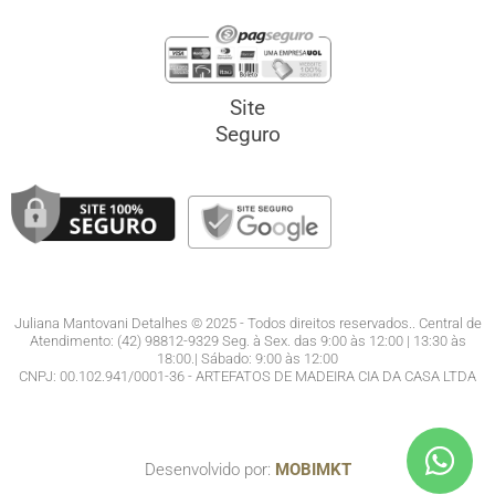
Site
Seguro
Juliana Mantovani Detalhes © 2025 - Todos direitos reservados.. Central de
Atendimento: (42) 98812-9329 Seg. à Sex. das 9:00 às 12:00 | 13:30 às
18:00.| Sábado: 9:00 às 12:00
CNPJ: 00.102.941/0001-36 - ARTEFATOS DE MADEIRA CIA DA CASA LTDA
Desenvolvido por:
MOBIMKT