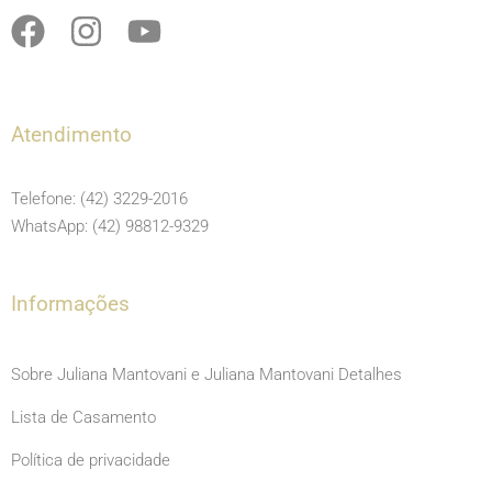
F
I
Y
a
n
o
c
s
u
e
t
t
Atendimento
b
a
u
o
g
b
Telefone: (42) 3229-2016
o
r
e
WhatsApp: (42) 98812-9329
k
a
m
Informações
Sobre Juliana Mantovani e Juliana Mantovani Detalhes
Lista de Casamento
Política de privacidade