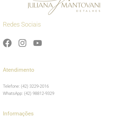
Redes Sociais
F
I
Y
a
n
o
c
s
u
e
t
t
Atendimento
b
a
u
o
g
b
Telefone: (42) 3229-2016
o
r
e
WhatsApp: (42) 98812-9329
k
a
m
Informações