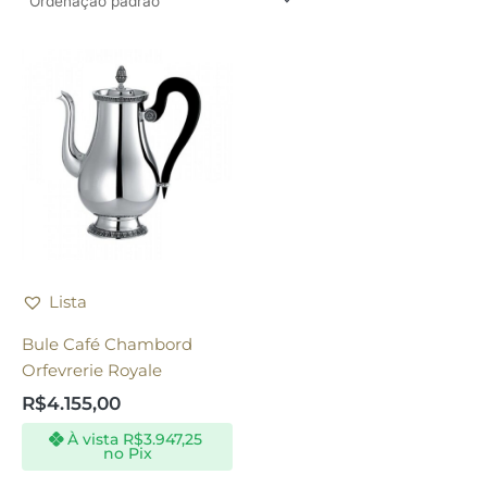
Lista
Bule Café Chambord
Orfevrerie Royale
R$
4.155,00
À vista
R$
3.947,25
no Pix