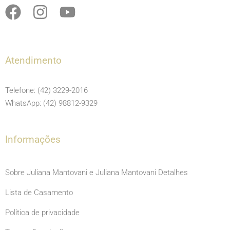
F
I
Y
a
n
o
c
s
u
e
t
t
Atendimento
b
a
u
o
g
b
Telefone: (42) 3229-2016
o
r
e
WhatsApp: (42) 98812-9329
k
a
m
Informações
Sobre Juliana Mantovani e Juliana Mantovani Detalhes
Lista de Casamento
Política de privacidade