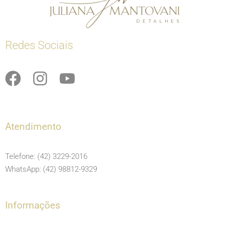
Redes Sociais
F
I
Y
a
n
o
c
s
u
e
t
t
Atendimento
b
a
u
o
g
b
Telefone: (42) 3229-2016
o
r
e
WhatsApp: (42) 98812-9329
k
a
m
Informações