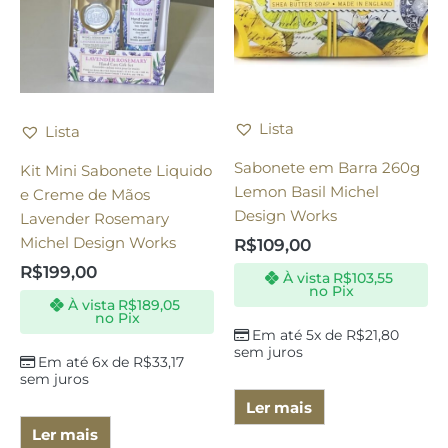
Lista
Lista
Sabonete em Barra 260g
Kit Mini Sabonete Liquido
Lemon Basil Michel
e Creme de Mãos
Design Works
Lavender Rosemary
Michel Design Works
R$
109,00
R$
199,00
À vista
R$
103,55
no Pix
À vista
R$
189,05
no Pix
Em até 5x de
R$
21,80
sem juros
Em até 6x de
R$
33,17
sem juros
Ler mais
Ler mais