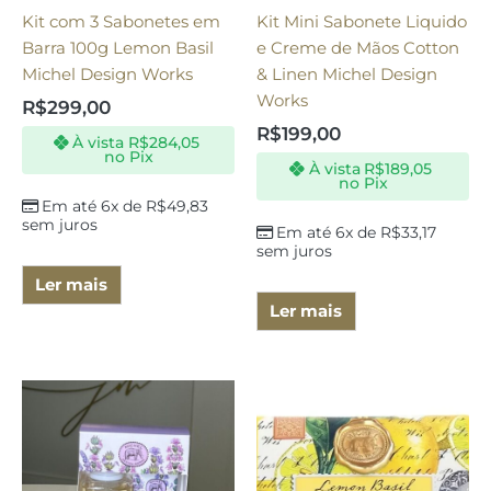
Kit com 3 Sabonetes em
Kit Mini Sabonete Liquido
Barra 100g Lemon Basil
e Creme de Mãos Cotton
Michel Design Works
& Linen Michel Design
Works
R$
299,00
R$
199,00
À vista
R$
284,05
no Pix
À vista
R$
189,05
no Pix
Em até 6x de
R$
49,83
sem juros
Em até 6x de
R$
33,17
sem juros
Ler mais
Ler mais