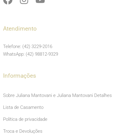
a
n
o
c
s
u
e
t
t
Atendimento
b
a
u
o
g
b
Telefone: (42) 3229-2016
o
r
e
WhatsApp: (42) 98812-9329
k
a
m
Informações
Sobre Juliana Mantovani e Juliana Mantovani Detalhes
Lista de Casamento
Política de privacidade
Troca e Devoluções