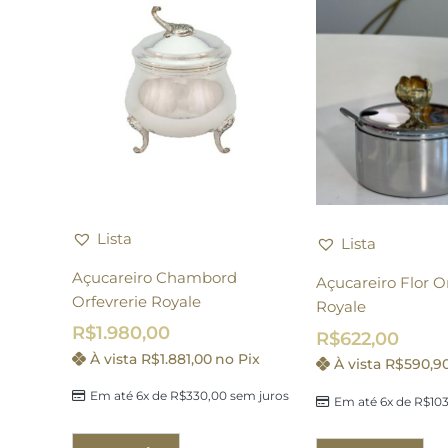
Lista
Lista
Açucareiro Chambord
Açucareiro Flor O
Orfevrerie Royale
Royale
R$
1.980,00
R$
622,00
À vista
R$
1.881,00
no Pix
À vista
R$
590,9
Em até 6x de
R$
330,00
sem juros
Em até 6x de
R$
103