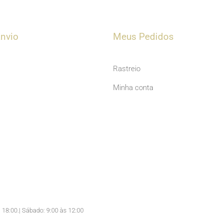
u
t
u
nvio
Meus Pedidos
b
e
Rastreio
Minha conta
 18:00.| Sábado: 9:00 às 12:00