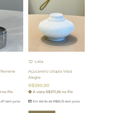
Lista
rfevrerie
Açucareiro Utopia Vista
Alegre
R$
390,90
0
no Pix
À vista
R$
371,36
no Pix
,67
sem juros
Em até 6x de
R$
65,15
sem juros