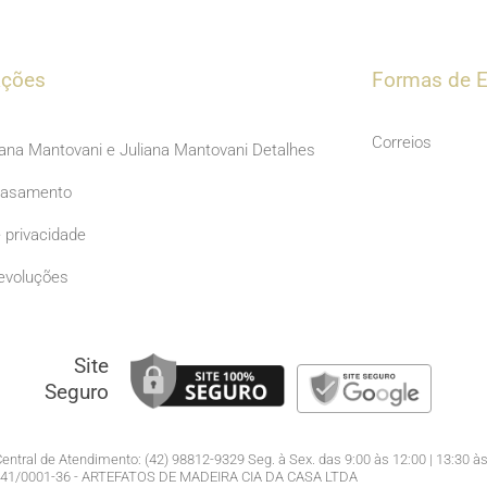
c
s
e
t
b
a
ações
Formas de E
o
g
o
r
Correios
iana Mantovani e Juliana Mantovani Detalhes
k
a
Casamento
m
e privacidade
evoluções
Site
Seguro
entral de Atendimento: (42) 98812-9329 Seg. à Sex. das 9:00 às 12:00 | 13:30 às
941/0001-36 - ARTEFATOS DE MADEIRA CIA DA CASA LTDA