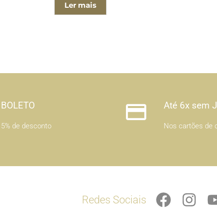
Ler mais
BOLETO
Até 6x sem 
5% de desconto
Nos cartões de c
F
I
Redes Sociais
a
n