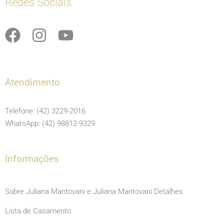
Redes Sociais
F
I
Y
a
n
o
c
s
u
e
t
t
Atendimento
b
a
u
o
g
b
Telefone: (42) 3229-2016
o
r
e
WhatsApp: (42) 98812-9329
k
a
m
Informações
Sobre Juliana Mantovani e Juliana Mantovani Detalhes
Lista de Casamento